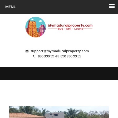
support@mymaduraiproperty.com
890 390 99 44, 890 390 99 55