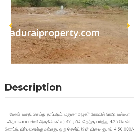
maduraiproperty.com
Description
லோன் வசதி செய்து தரப்படும். மதுரை அழகர் கோவில் ரோடு வல்லபா
வித்யாலயா பள்ளி அருகில் டீச்சர் சிட்டியில் தெற்கு பார்த்த 4.25 சென்ட்
பிளாட்டு விற்பனைக்கு உள்ளது. ஒரு சென்ட் இன் விலை ரூபாய் 4,50,000/-