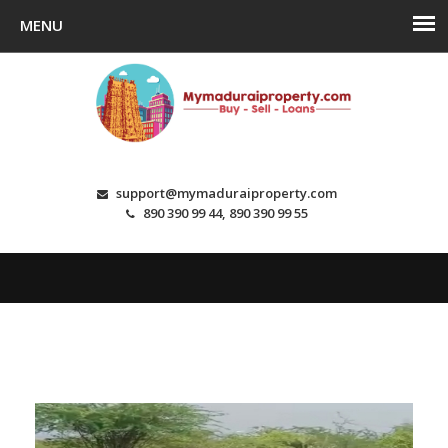
support@mymaduraiproperty.com
890 390 99 44, 890 390 99 55